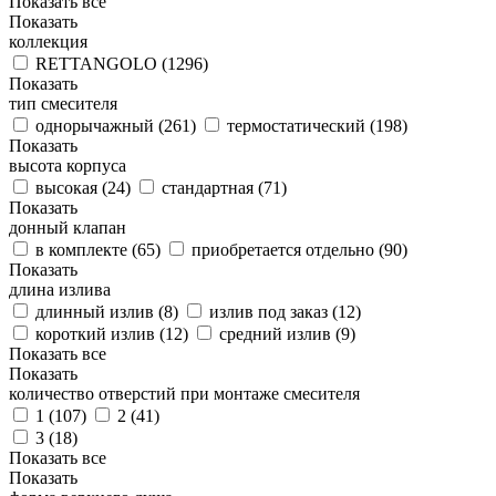
Показать все
Показать
коллекция
RETTANGOLO (
1296
)
Показать
тип смесителя
однорычажный (
261
)
термостатический (
198
)
Показать
высота корпуса
высокая (
24
)
стандартная (
71
)
Показать
донный клапан
в комплекте (
65
)
приобретается отдельно (
90
)
Показать
длина излива
длинный излив (
8
)
излив под заказ (
12
)
короткий излив (
12
)
средний излив (
9
)
Показать все
Показать
количество отверстий при монтаже смесителя
1 (
107
)
2 (
41
)
3 (
18
)
Показать все
Показать