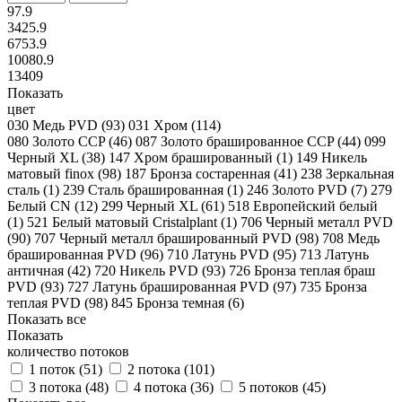
97.9
3425.9
6753.9
10080.9
13409
Показать
цвет
030 Медь PVD (
93
)
031 Хром (
114
)
080 Золото CCP (
46
)
087 Золото брашированное CCP (
44
)
099
Черный XL (
38
)
147 Хром брашированный (
1
)
149 Никель
матовый finox (
98
)
187 Бронза состаренная (
41
)
238 Зеркальная
сталь (
1
)
239 Сталь брашированная (
1
)
246 Золото PVD (
7
)
279
Белый CN (
12
)
299 Черный XL (
61
)
518 Европейский белый
(
1
)
521 Белый матовый Cristalplant (
1
)
706 Черный металл PVD
(
90
)
707 Черный металл брашированный PVD (
98
)
708 Медь
брашированная PVD (
96
)
710 Латунь PVD (
95
)
713 Латунь
античная (
42
)
720 Никель PVD (
93
)
726 Бронза теплая браш
PVD (
93
)
727 Латунь брашированная PVD (
97
)
735 Бронза
теплая PVD (
98
)
845 Бронза темная (
6
)
Показать все
Показать
количество потоков
1 поток (
51
)
2 потока (
101
)
3 потока (
48
)
4 потока (
36
)
5 потоков (
45
)