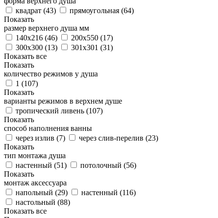
форма верхнего душа
квадрат (
43
)
прямоугольная (
64
)
Показать
размер верхнего душа мм
140x216 (
46
)
200x550 (
17
)
300x300 (
13
)
301x301 (
31
)
Показать все
Показать
количество режимов у душа
1 (
107
)
Показать
варианты режимов в верхнем душе
тропический ливень (
107
)
Показать
способ наполнения ванны
через излив (
7
)
через слив-перелив (
23
)
Показать
тип монтажа душа
настенный (
51
)
потолочный (
56
)
Показать
монтаж аксессуара
напольный (
29
)
настенный (
116
)
настольный (
88
)
Показать все