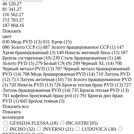
46 120.27
81 341.27
116 562.27
151 783.27
187 004.16
Показать
цвет
030 Медь PVD (
13
)
031 Хром (
15
)
080 Золото CCP (
1
)
087 Золото брашированное CCP (
1
)
147
Хром брашированный (
3
)
149 Никель матовый finox (
15
)
187
Бронза состаренная (
10
)
239 Сталь брашированная (
1
)
246
Золото PVD (
5
)
279 Белый CN (
9
)
299 Черный XL (
14
)
706
Черный металл PVD (
13
)
707 Черный металл брашированный
PVD (
14
)
708 Медь брашированная PVD (
14
)
710 Латунь PVD
(
12
)
713 Латунь античная (
10
)
716 Золото брашированное PVD
(
3
)
720 Никель PVD (
13
)
726 Бронза теплая браш PVD (
13
)
727
Латунь брашированная PVD (
14
)
735 Бронза теплая PVD (
13
)
761 кофейно бронзовый браш pvd (
1
)
791 Бронза дип браш
PVD (
1
)
845 Бронза темная (
3
)
Показать все
Показать
коллекция
GESSI316 FLESSA (
18
)
INCASTRI (
95
)
INCISO (
32
)
INVERSO (
21
)
LUDOVICA (
30
)