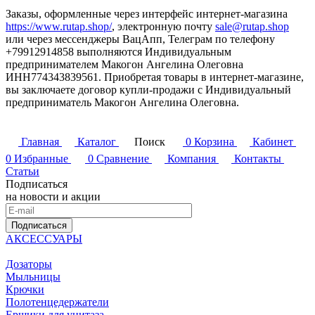
Заказы, оформленные через интерфейс интернет-магазина
https://www.rutap.shop/
, электронную почту
sale@rutap.shop
или через мессенджеры ВацАпп, Телеграм по телефону
+79912914858 выполняются Индивидуальным
предпринимателем Макогон Ангелина Олеговна
ИНН774343839561. Приобретая товары в интернет-магазине,
вы заключаете договор купли-продажи с Индивидуальный
предприниматель Макогон Ангелина Олеговна.
Главная
Каталог
Поиск
0
Корзина
Кабинет
0
Избранные
0
Сравнение
Компания
Контакты
Статьи
Подписаться
на новости и акции
Подписаться
АКСЕССУАРЫ
Дозаторы
Мыльницы
Крючки
Полотенцедержатели
Ершики для унитаза