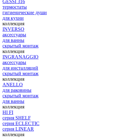
GESSI 316
термостаты
гигиенические души
для кухни
коллекция
INVERSO
аксессуары
для ванны
скрытый монтаж
коллекция
INGRANAGGIO
аксессуары
для инсталляций
скрытый монтаж
коллекция
ANELLO
для раковины
скрытый монтаж
для ванны
коллекция
HI FI
серия SHELF
серия ECLECTIC
серия LINEAR
коллекция