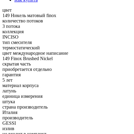
цвет
149 Никель матовый finox
количество потоков
3 потока
коллекция
INCISO
тип смесителя
термостатический
цвет международное написание
149 Finox Brushed Nickel
скрытая часть
приобретается отдельно
гарантия
5 лет
материал корпуса
латунь
единица измерения
штука
страна производитель
Италия
производитель
GESSI
излив
не входит в комплект