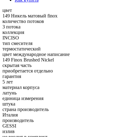
цвет
149 Никель матовый finox
количество потоков
3 потока
коллекция
INCISO
тип смесителя
термостатический
цвет международное написание
149 Finox Brushed Nickel
скрытая часть
приобретается отдельно
гарантия
5 лет
материал корпуса
латунь
единица измерения
штука
страна производитель
Италия
производитель
GESSI
излив
не входит в комплект